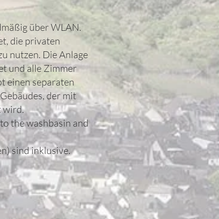
rdmäßig über WLAN.
t, die privaten
zu nutzen. Die Anlage
tet und alle Zimmer
ibt einen separaten
 Gebäudes, der mit
 wird.
d to the washbasin and
n) sind inklusive.