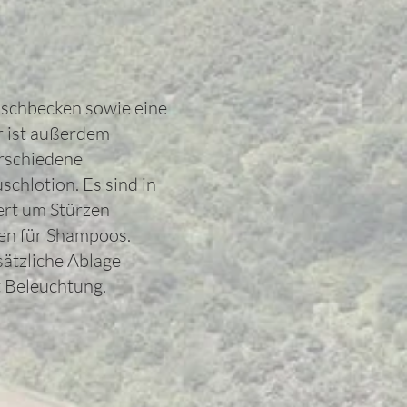
Waschbecken sowie eine
r ist außerdem
erschiedene
chlotion. Es sind in
iert um Stürzen
en für Shampoos.
ätzliche Ablage
t Beleuchtung.