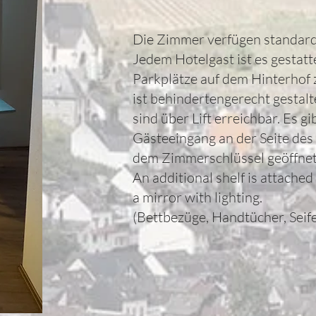
Die Zimmer verfügen standa
Jedem Hotelgast ist es gestatte
Parkplätze auf dem Hinterhof 
ist behindertengerecht gestal
sind über Lift erreichbar. Es g
Gästeeingang an der Seite des
dem Zimmerschlüssel geöffnet
An additional shelf is attache
a mirror with lighting.
(Bettbezüge, Handtücher, Seife