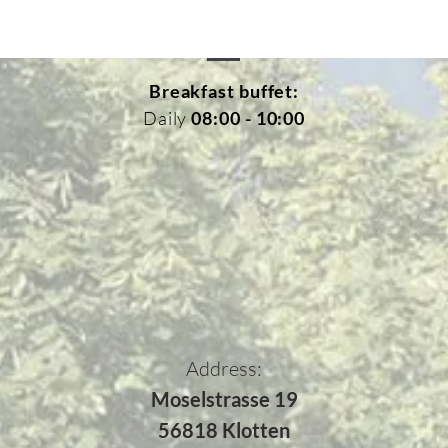
Breakfast buffet:
Daily
08:00 -
10:00
Address:
Moselstrasse 19
56818 Klotten