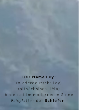
Der Name Ley:
(niederdeutsch: Ley)
(altsächsisch: lêia)
bedeutet im moderneren Sinne
Felsplatte
oder
Schiefer
.