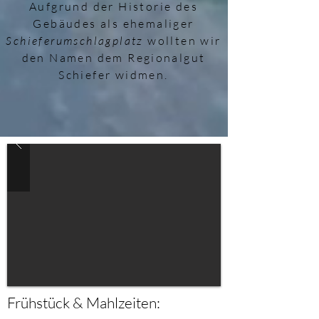
Aufgrund der Historie des
Gebäudes als ehemaliger
Schieferumschlagplatz
wollten wir
den Namen dem Regionalgut
Schiefer widmen.
Frühstück & Mahlzeiten: